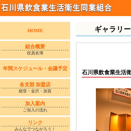
ギャラリー
HOME
組合概要
役員名簿
年間スケジュール・会議予定
石川県飲食業生活
各支部 加盟店
能登・金沢・加賀
加入案内
ご加入の流れ
リンク
みんなでつながろう！