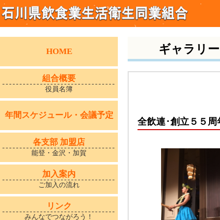
ギャラリー
HOME
組合概要
役員名簿
年間スケジュール・会議予定
全飲連･創立５５周
各支部 加盟店
能登・金沢・加賀
加入案内
ご加入の流れ
リンク
みんなでつながろう！