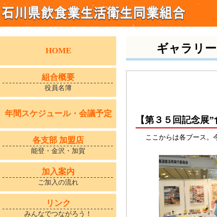
ギャラリー
HOME
組合概要
役員名簿
年間スケジュール・会議予定
【第３５回記念展”食
ここからは各ブース。
各支部 加盟店
能登・金沢・加賀
加入案内
ご加入の流れ
リンク
みんなでつながろう！