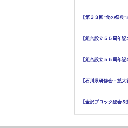
【第３３回”食の祭典”F
【組合設立５５周年記
【組合設立５５周年記
【石川県研修会・拡大役
【金沢ブロック総会＆懇