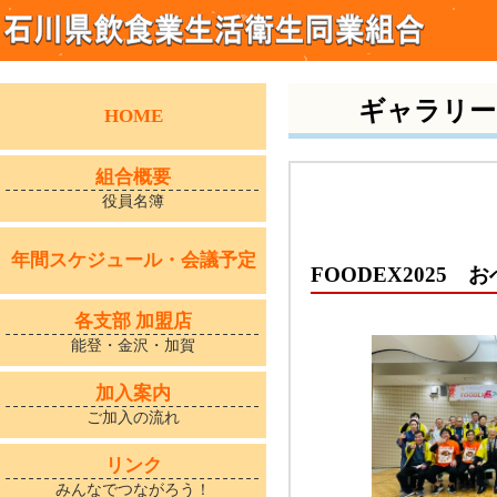
ギャラリー
HOME
組合概要
役員名簿
年間スケジュール・会議予定
FOODEX2025
各支部 加盟店
能登・金沢・加賀
加入案内
ご加入の流れ
リンク
みんなでつながろう！